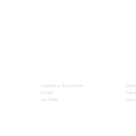
CATEGORÍAS
CO
Calzado y Accesorios
Desp
Outlet
Camb
Ver Todo
Térm