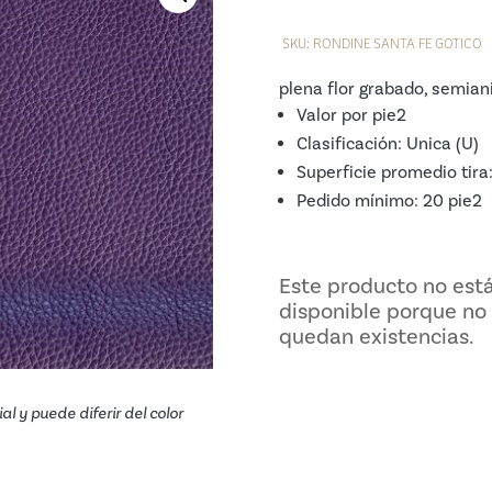
SKU:
RONDINE SANTA FE GOTICO
plena flor grabado, semiani
Valor por pie2
Clasificación: Unica (U)
Superficie promedio tira
Pedido mínimo: 20 pie2
Este producto no está
disponible porque no
quedan existencias.
al y puede diferir del color