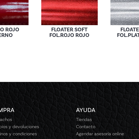
TO ROJO
FLOATER SOFT
FLOATE
IERNO
FOL.ROJO ROJO
FOL.PLA
MPRA
AYUDA
achos
Tiendas
ios y devoluciones
Contacto
inos y condiciones
Agendar asesoría online