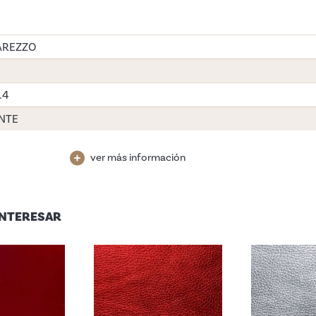
AREZZO
1.4
NTE
ver más información
INTERESAR