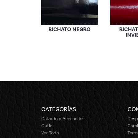
RICHATO NEGRO
RICHA
INV
CATEGORÍAS
CO
Calzado y Accesorios
Desp
Outlet
Camb
Ver Todo
Térm