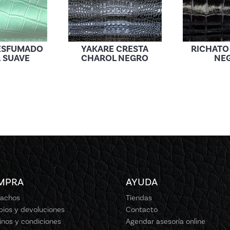
ESFUMADO
YAKARE CRESTA
RICHATO
 SUAVE
CHAROL NEGRO
NE
MPRA
AYUDA
achos
Tiendas
ios y devoluciones
Contacto
inos y condiciones
Agendar asesoría online