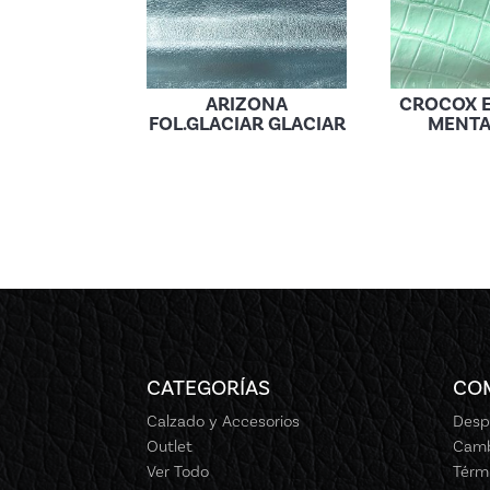
ARIZONA
CROCOX 
FOL.GLACIAR GLACIAR
MENTA
CATEGORÍAS
CO
Calzado y Accesorios
Desp
Outlet
Camb
Ver Todo
Térm