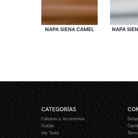
NAPA SIENA CAMEL
NAPA SIE
CATEGORÍAS
CO
Calzado y Accesorios
Desp
Outlet
Camb
Ver Todo
Térm