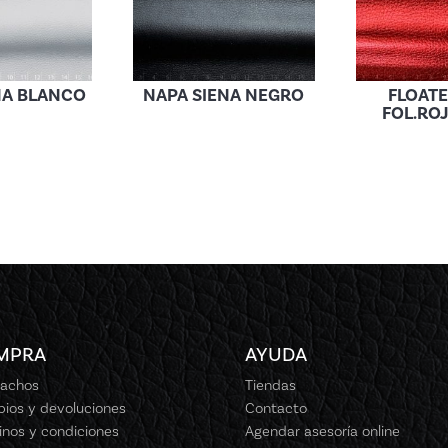
NA BLANCO
NAPA SIENA NEGRO
FLOATE
FOL.RO
MPRA
AYUDA
achos
Tiendas
ios y devoluciones
Contacto
inos y condiciones
Agendar asesoría online